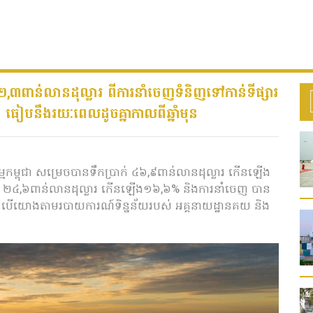
,៣ពាន់លានដុល្លារ ពីការនាំចេញទំនិញទៅកាន់ទីផ្សារ
ធៀបនឹងរយៈពេលដូចគ្នាកាលពីឆ្នាំមុន
ម្មកម្ពុជា សម្រេចបានទឹកប្រាក់ ៤៦,៩ពាន់លានដុល្លារ កើនឡើង
ួន ២៤,៦ពាន់លានដុល្លារ កើនឡើង១៦,៦% និងការនាំចេញ បាន
បើយោងតាមរបាយការណ៍ទិន្នន័យរបស់ អគ្គនាយដ្ឋានគយ និង