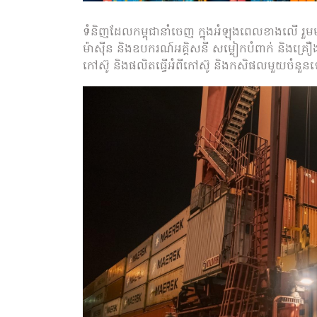
ទំនិញដែលកម្ពុជានាំចេញ ក្នុងអំឡុងពេលខាងលើ រួមម
ម៉ាស៊ីន និងឧបករណ៍អគ្គិសនី សម្លៀកបំពាក់ និងគ្រឿង
កៅស៊ូ និងផលិតធ្វើអំពីកៅស៊ូ និងកសិផលមួយចំនួ