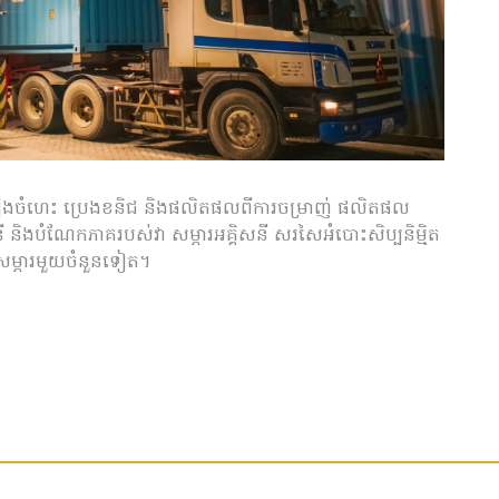
្រឿងចំហេះ ប្រេងខនិជ និងផលិតផលពីការចម្រាញ់ ផលិតផល
 និងបំណែកភាគរបស់វា សម្ភារអគ្គិសនី សរសៃអំបោះសិប្បនិម្មិត
សម្ភារមួយចំនួនទៀត។