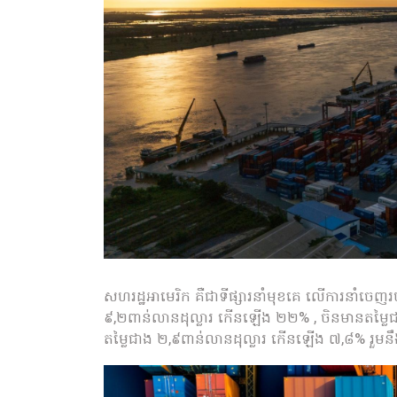
សហរដ្ឋអាមេរិក គឺជាទីផ្សារនាំមុខគេ លើការនាំចេញ
៩,២ពាន់លានដុល្លារ កើនឡើង ២២% , ចិនមានតម្លៃជ
តម្លៃជាង ២,៩ពាន់លានដុល្លារ កើនឡើង ៧,៨% រួមនឹ