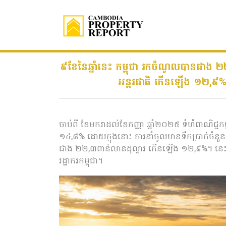
៩ខែនៃឆ្នាំនេះ កម្ពុជា រកចំណូលបានជាង ២២
អន្តរជាតិ កើនឡើង ១២,៩% 
ចាប់ពី ខែមករាដល់ខែកញ្ញា ឆ្នាំ២០២៥ ទំហំពាណិជ្ជក
១៤,៨% ដោយក្នុងនោះ ការនាំចូលមានទឹកប្រាក់ចំន
ជាង ២២,៣ពាន់លានដុល្លារ កើនឡើង ១២,៩%។ នេះ
រដ្ឋាករកម្ពុជា។