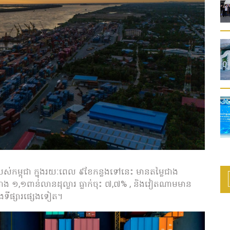
របស់កម្ពុជា ក្នុងរយៈពេល ៩ខែកន្លងទៅនេះ មានតម្លៃជាង
ាង ១,១ពាន់លានដុល្លារ ធ្លាក់ចុះ ៧,៧% , និងវៀតណាមមាន
ងទីផ្សារផ្សេងទៀត។