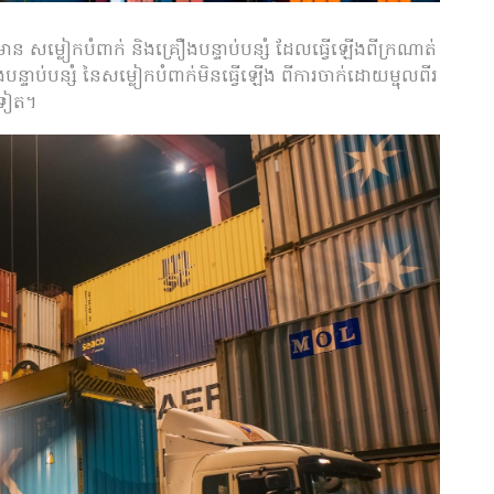
ាន សម្លៀកបំពាក់ និងគ្រឿងបន្ទាប់បន្សំ ដែលធ្វើឡើងពីក្រណាត់
បន្ទាប់បន្សំ នៃសម្លៀកបំពាក់មិនធ្វើឡើង ពីការចាក់ដោយម្ជុលពីរ
នទៀត។