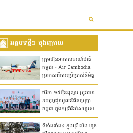
អត្ថបទថ្មីៗ ចុងក្រោយ
ក្រុមហ៊ុនអាកាសចរណ៍ជាតិ
កម្ពុជា - Air Cambodia
ប្រកាសពីការប្រើប្រាស់និមិត្ត
សញ្ញាថ្មី "សត្វត្រយ៉ង" ចាប់ពី
ថ្ងៃទី ១៥មករាឆ្នាំ២០២៦ នេះ!
ថវិកា ១៥ម៉ឺនដុល្លារ ត្រូវបាន
ឧបត្ថម្ភជូនមូលនិធិគន្ធបុប្ផា
កម្ពុជា ក្នុងកម្មវិធីរត់សប្បុរស
ធម៌ “3000 ជំហានដើម្បី
មូលនិធិគន្ធបុប្ផា” រៀបចំដោយ
ទីតាំងទាំង៤ ក្នុងបុរី ប៉េង ហួត
ប៉េង ហួត គ្រុប