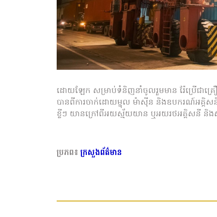
ដោយឡែក សម្រាប់ទំនិញនាំចូលរួមមាន រ៉ែប្រើជាគ
បានពីការចាក់ដោយម្ជុល ម៉ាស៊ីន និងឧបករណ៍អគ្គិសនី
ខ្លីៗ យានក្រៅពីអយស្ម័យយាន ឬអយរថអគ្គិសនី និង
ប្រភព៖
ក្រសួងព័ត៌មាន