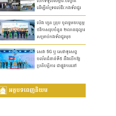
បើកទទួលសម្ភារៈបរិច្ចាគ
ដើម្បីគាំទ្រដល់វីរៈកងទ័ពជួរ
មុខ និងបងប្អូនភៀសសឹក
ប៉េង ហួត គ្រុប ចូលរួមឧបត្ថម្ភ
ថវិកាសរុបចំនួន ២លានដុល្លារ
សម្រាប់កងទ័ពជួរមុខ
និងជនភៀសសឹក
សេវា 5G ឬ សេវាទូរសព្ទ
ចល័តជំនាន់ទី៥ នឹងបើកឱ្យ
ប្រតិបត្តិការ ជាផ្លូវការនៅ
កម្ពុជា​ ចាប់ពីឆ្នាំ ២០២៦ ទៅ
អត្ថបទពេញនិយម