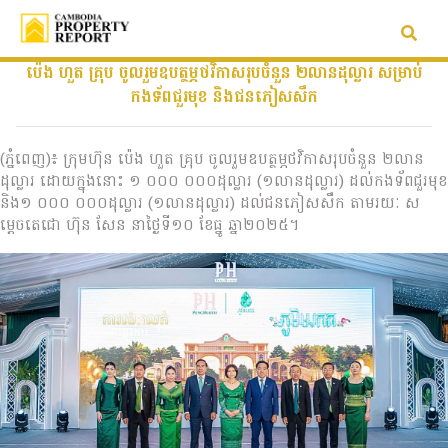
ប៉េង ហួត គ្រុប ចូលរួមឧបត្ថម្ភថវិកាសរុបចំនួន ២លានដុល្លារ សម្រាប់
កងទ័ពជួរមុខ និងជនភៀសសឹក
(ភ្នំពេញ)៖ ក្រុមហ៊ុន ប៉េង ហួត គ្រុប ចូលរួមឧបត្ថម្ភថវិកាសរុបចំនួន ២លាន
ដុល្លារ ដោយក្នុងនោះ ១ ០០០ ០០០ដុល្លារ (១លានដុល្លារ) ដល់កងទ័ពជួរមុខ
និង១ ០០០ ០០០ដុល្លារ (១លានដុល្លារ) ដល់ជនភៀសសឹក តាមរយៈ ស
ម្តេចតេជោ ហ៊ុន សែន នាថ្ងៃទី១០ ខែធ្នូ ឆ្នា២០២៥។