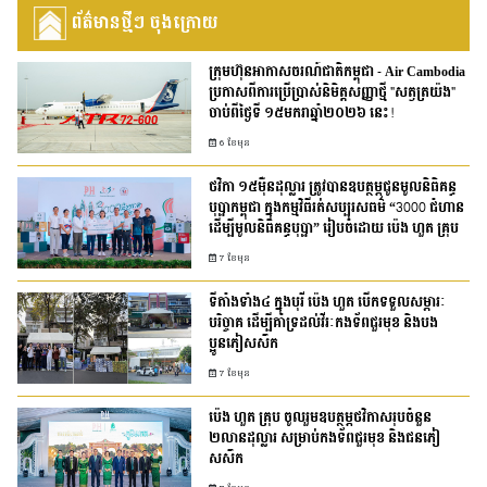
ព័ត៌មានថ្មីៗ ចុងក្រោយ
ក្រុមហ៊ុនអាកាសចរណ៍ជាតិកម្ពុជា - Air Cambodia
ប្រកាសពីការប្រើប្រាស់និមិត្តសញ្ញាថ្មី "សត្វត្រយ៉ង"
ចាប់ពីថ្ងៃទី ១៥មករាឆ្នាំ២០២៦ នេះ!
6 ខែមុន
ថវិកា ១៥ម៉ឺនដុល្លារ ត្រូវបានឧបត្ថម្ភជូនមូលនិធិគន្ធ
បុប្ផាកម្ពុជា ក្នុងកម្មវិធីរត់សប្បុរសធម៌ “3000 ជំហាន
ដើម្បីមូលនិធិគន្ធបុប្ផា” រៀបចំដោយ ប៉េង ហួត គ្រុប
7 ខែមុន
ទីតាំងទាំង៤ ក្នុងបុរី ប៉េង ហួត បើកទទួលសម្ភារៈ
បរិច្ចាគ ដើម្បីគាំទ្រដល់វីរៈកងទ័ពជួរមុខ និងបង
ប្អូនភៀសសឹក
7 ខែមុន
ប៉េង ហួត គ្រុប ចូលរួមឧបត្ថម្ភថវិកាសរុបចំនួន
២លានដុល្លារ សម្រាប់កងទ័ពជួរមុខ និងជនភៀ
សសឹក