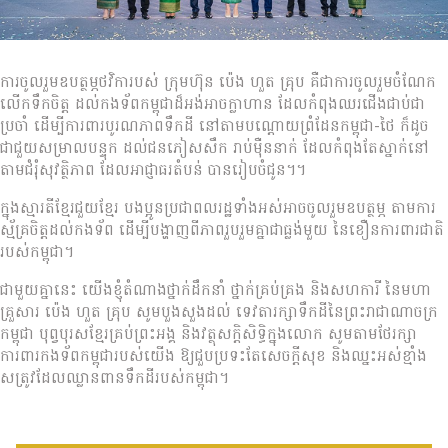
ការចូលរួមឧបត្ថម្ភថវិការបស់ ក្រុមហ៊ុន ប៉េង ហួត គ្រុប គឺជាការចូលរួមចំណែក
លើកទឹកចិត្ត ដល់កងទ័ពកម្ពុជាដ៏អង់អាចក្លាហាន ដែលកំពុងឈរជើងជាប់ជា
ប្រចាំ ដើម្បីការពារបូរណភាពទឹកដី នៅតាមបណ្តោយព្រំដែនកម្ពុជា-ថៃ ក៏ដូច
ជាជួយសម្រាលបន្ទុក ដល់ជនភៀសសឹក រាប់ម៉ឺននាក់ ដែលកំពុងតែស្នាក់នៅ
តាមជំរុំសុវត្ថិភាព ដែលអាជ្ញាធរតំបន់ បានរៀបចំជូន។។
ក្នុងស្មារតីខ្មែរជួយខ្មែរ បងប្អូនប្រជាពលរដ្ឋទាំងអស់អាចចូលរួមឧបត្ថម្ភ តាមការ
ស្ម័គ្រចិត្តដល់កងទ័ព ដើម្បីបង្ហាញពីភាពរួបរួមគ្នាជាធ្លង់មួយ នៃខឿនការពារជាតិ
របស់កម្ពុជា។
ជាមួយគ្នានេះ យើងខ្ញុំតំណាងថ្នាក់ដឹកនាំ ថ្នាក់គ្រប់គ្រង និងសហការី នៃមហា
គ្រួសារ ប៉េង ហួត គ្រុប សូមបួងសួងដល់ ទេវតារក្សាទឹកដីនៃព្រះរាជាណាចក្រ
កម្ពុជា បុព្វបុរសខ្មែរគ្រប់ព្រះអង្គ និងវត្ថុសក្តិសិទ្ធិក្នុងលោក សូមតាមថែរក្សា
ការពារកងទ័ពកម្ពុជារបស់យើង ឱ្យជួបប្រទះតែសេចក្តីសុខ និងឈ្នះអស់ខ្មាំង
សត្រូវដែលឈ្លានពានទឹកដីរបស់កម្ពុជា។