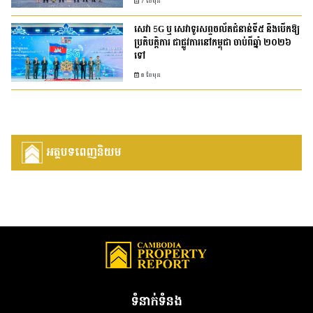
7 ខែមុន
សេវា 5G ឬ សេវាទូរសព្ទចល័តជំនាន់ទី៥ នឹងបើកឱ្យ
ប្រតិបត្តិការ ជាផ្លូវការនៅកម្ពុជា​ ចាប់ពីឆ្នាំ ២០២៦
ទៅ
8 ខែមុន
អត្ថបទពេញនិយម
ទំនាក់ទំនង