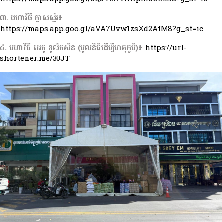
៣. មហាវិថី ក្លាសស្ទ័រ៖
https://maps.app.goo.gl/aVA7Uvw1zsXd2AfM8?g_st=ic
៤. មហាវិថី អេកូ ខូលិកសិន (មូលនិធិដើម្បីមាតុភូមិ)៖
https://url-
shortener.me/30JT