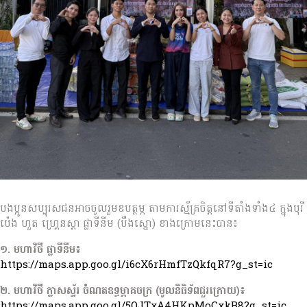
បងប្អូនសប្បុរសជនអាចចូលរួមឧបត្ថម្ភ តាមការស្ម័គ្រចិត្តនៅទីតាំងទាំង៤ ក្នុងបុរី
ប៉េង ហួត ហ្គ្រេនស្តា ផ្លាទីនីម (បឹងស្នោ) ខាងក្រោមនេះបាន៖
១. មហាវិថី ផ្លាទីនីម៖
https://maps.app.goo.gl/i6cX6rHmfTzQkfqR7?g_st=ic
២. មហាវិថី ក្លាសស្ទ័រ ចំណតឧទ្ធម្ភាគចក្រ (មូលនិធិទ័ពជួរក្រោយ)៖
https://maps.app.goo.gl/5QJTxA4HKpMoCxkB8?g_st=ic