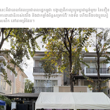
នេះគឺជាពេលដែលប្រជាពលរដ្ឋកម្ពុជា បង្ហាញពីភាពរួបរួមគ្នាជាធ្លង់មួយ នៃខឿន
ការពារជាតិរបស់យើង និងជាកម្លាំងចិត្តសម្រាប់វីរ´កងទ័ព ហើយនឹងបងប្អូនភៀ
សសឹក នៅតាមព្រំដែន។