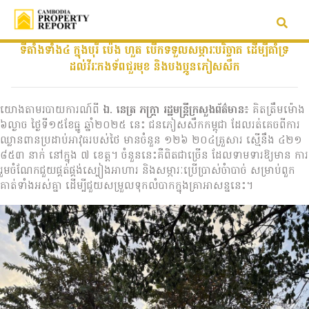
ទីតាំងទាំង៤ ក្នុងបុរី ប៉េង ហួត បើកទទួលសម្ភារៈបរិច្ចាគ ដើម្បីគាំទ្រ
ដល់វីរៈកងទ័ពជួរមុខ និងបងប្អូនភៀសសឹក
យោងតាមរបាយការណ៍ពី
ឯ. នេត្រ ភក្រ្តា រដ្ឋមន្រ្តីក្រសួងព័ត៌មាន
៖ គិតត្រឹមម៉ោង
៦ល្ងាច ថ្ងៃទី១៥ខែធ្នូ ឆ្នាំ២០២៥ នេះ ជនភៀសសឹកកម្ពុជា ដែលរត់គេចពីការ
ឈ្លានពានប្រដាប់អាវុធរបស់ថៃ មានចំនួន ១២៦ ២០៤គ្រួសារ ស្មើនឹង ៤២១
៨៥៣ នាក់ នៅក្នុង ៧ ខេត្ត។ ចំនួននេះគឺពិតជាច្រើន ដែលទាមទារឱ្យមាន ការ
រួមចំណែកជួយផ្គត់ផ្គង់ស្បៀងអាហារ និងសម្ភារៈប្រើប្រាស់ចំាបាច់ សម្រាប់ពួក
គាត់ទាំងអស់គ្នា ដើម្បីជួយសម្រួលទុកលំបាកក្នុងគ្រាអាសន្ននេះ។