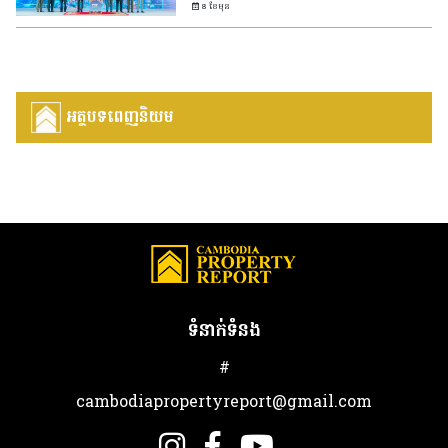
8 ខែមុន
អត្ថបទពេញនិយម
ទំនាក់ទំនង
#
cambodiapropertyreport@gmail.com