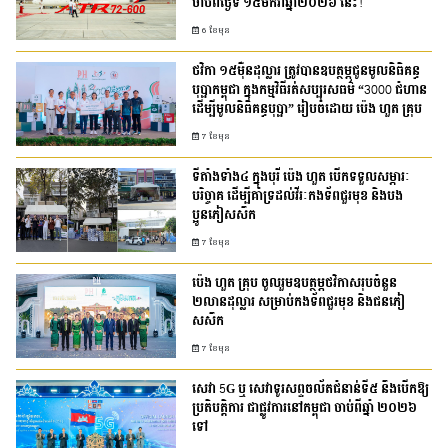
ចាប់ពីថ្ងៃទី ១៥មករាឆ្នាំ២០២៦ នេះ!
6 ខែមុន
ថវិកា ១៥ម៉ឺនដុល្លារ ត្រូវបានឧបត្ថម្ភជូនមូលនិធិគន្ធ
បុប្ផាកម្ពុជា ក្នុងកម្មវិធីរត់សប្បុរសធម៌ “3000 ជំហាន
ដើម្បីមូលនិធិគន្ធបុប្ផា” រៀបចំដោយ ប៉េង ហួត គ្រុប
7 ខែមុន
ទីតាំងទាំង៤ ក្នុងបុរី ប៉េង ហួត បើកទទួលសម្ភារៈ
បរិច្ចាគ ដើម្បីគាំទ្រដល់វីរៈកងទ័ពជួរមុខ និងបង
ប្អូនភៀសសឹក
7 ខែមុន
ប៉េង ហួត គ្រុប ចូលរួមឧបត្ថម្ភថវិកាសរុបចំនួន
២លានដុល្លារ សម្រាប់កងទ័ពជួរមុខ និងជនភៀ
សសឹក
7 ខែមុន
សេវា 5G ឬ សេវាទូរសព្ទចល័តជំនាន់ទី៥ នឹងបើកឱ្យ
ប្រតិបត្តិការ ជាផ្លូវការនៅកម្ពុជា​ ចាប់ពីឆ្នាំ ២០២៦
ទៅ