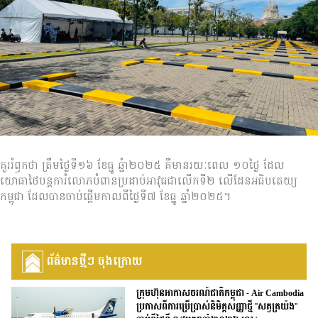
គួររំឭកថា ត្រឹមថ្ងៃទី១៦ ខែធ្នូ ឆ្នំា២០២៥ គឺមានរយៈពេល ១០ថ្ងៃ ដែល
យោធាថៃបន្តការំលោភបំពានប្រដាប់អាវុធជាលើកទី២ លើដែនអធិបតេយ្យ
កម្ពុជា ដែលបានចាប់ផ្ដើមកាលពីថ្ងៃទី៧ ខែធ្នូ ឆ្នាំ២០២៥។
ព័ត៌មានថ្មីៗ ចុងក្រោយ
ក្រុមហ៊ុនអាកាសចរណ៍ជាតិកម្ពុជា - Air Cambodia
ប្រកាសពីការប្រើប្រាស់និមិត្តសញ្ញាថ្មី "សត្វត្រយ៉ង"