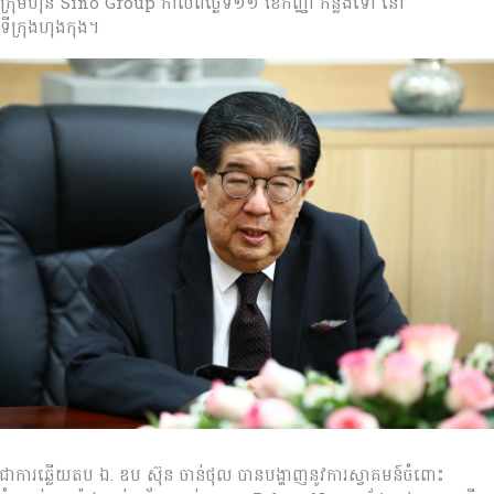
ក្រុមហ៊ុន Sino Group កាលពីថ្ងៃទី១១ ខែកញ្ញា កន្លងទៅ នៅ
ទីក្រុងហុងកុង។
ជាការឆ្លើយតប ឯ. ឧប ស៊ុន ចាន់ថុល បានបង្ហាញនូវការស្វាគមន៍ចំពោះ