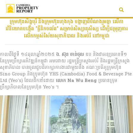
ក្រុមហ៊ុនសិង្ហបុរី និងក្រុមហ៊ុនហុងកុង បង្ហាញពីបំណងរួមគ្នា លើកា
រវិនិយោគបង្កើត "គ្លីនិកចល័ត" សម្រាប់សិស្សានុសិស្ស ដើម្បីជម្រុញការ
លើកកម្ពស់វិស័យសុខាភិបាល និងអប់រំ នៅកម្ពុជា
កាលពីថ្ងៃទី ១៤តុលាឆ្នាំ២០២៥
ឯ. ស៊ុន ចាន់ថុល
ឧប និងជាអនុប្រធានទី១
នៃក្រុមប្រឹក្សាអភិវឌ្ឍន៍កម្ពុជា អមដោយ រដ្ឋមន្ត្រីក្រសួងអប់រំ និងរដ្ឋមន្ត្រីក្រសួង
សុខាភិបាល បានចូលជួបពិភាក្សាការងារជាមួយនឹង គណៈប្រតិភូក្រុមហ៊ុន
Sino Group និងក្រុមហ៊ុន YHS (Cambodia) Food & Beverage Pte
Ltd (Yeo's) ដែលដឹកនាំដោយ
លោក Na Wu Beng
ប្រធានក្រុម
ប្រឹក្សាភិបាលនៃក្រុមហ៊ុន Yeo's ។