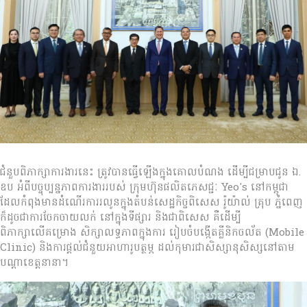
ជំនួបពិភាក្សាការងារនេះ ត្រូវបានធ្វើឡើងក្នុងគោលបំណង ដើម្បីជម្រាបជូន ឯ.
ឧប អំពីបច្ចុប្បន្នភាពការងាររបស់ ក្រុមហ៊ុនផលិតភេសជ្ជៈ Yeo's នៅកម្ពុជា
ដែលកំពុងមានដំណើរការរលូនក្នុងតំបន់សេដ្ឋកិច្ចពិសេស រ៉ូយ៉ាល់ គ្រុប ភ្នំពេញ
ក៏ដូចជាការចែកចាយលក់ នៅក្នុងទីផ្សារ និងជាពិសេស គឺដើម្បី
ពិភាក្សាលើគម្រោង សិក្សាលទ្ធភាពក្នុងការ រៀបចំបង្កើតគ្លីនិកចល័ត (Mobile
Clinic) និងការផ្តល់ជំនួយអាហារូបត្ថម្ភ ដល់កុមារជាសិស្សានុសិស្សនៅតាម
បណ្តាខេត្តនានា។