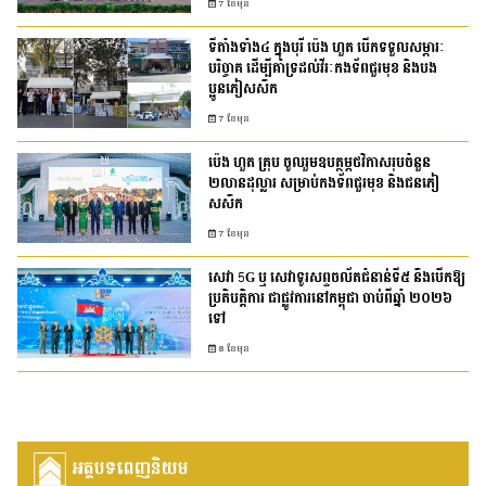
7 ខែមុន
ទីតាំងទាំង៤ ក្នុងបុរី ប៉េង ហួត បើកទទួលសម្ភារៈ
បរិច្ចាគ ដើម្បីគាំទ្រដល់វីរៈកងទ័ពជួរមុខ និងបង
ប្អូនភៀសសឹក
7 ខែមុន
ប៉េង ហួត គ្រុប ចូលរួមឧបត្ថម្ភថវិកាសរុបចំនួន
២លានដុល្លារ សម្រាប់កងទ័ពជួរមុខ និងជនភៀ
សសឹក
7 ខែមុន
សេវា 5G ឬ សេវាទូរសព្ទចល័តជំនាន់ទី៥ នឹងបើកឱ្យ
ប្រតិបត្តិការ ជាផ្លូវការនៅកម្ពុជា​ ចាប់ពីឆ្នាំ ២០២៦
ទៅ
8 ខែមុន
អត្ថបទពេញនិយម