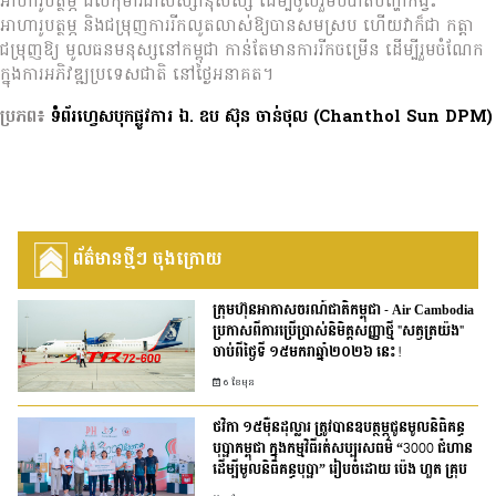
អាហារូបត្ថម្ភ ដល់កុមារជាសិស្សានុសិស្ស ដើម្បីចូលរួមបំបាត់បញ្ហាកង្វះ
អាហារូបត្ថម្ភ និងជម្រុញការរីកលូតលាស់ឱ្យបានសមស្រប ហើយវាក៏ជា កត្តា
ជម្រុញឱ្យ មូលធនមនុស្សនៅកម្ពុជា កាន់តែមានការរីកចម្រើន ដើម្បីរួមចំណែក
ក្នុងការអភិវឌ្ឍប្រទេសជាតិ នៅថ្ងៃអនាគត។
ប្រភព៖
ទំព័រហ្វេសបុកផ្លូវការ ឯ. ឧប ស៊ុន ចាន់ថុល (Chanthol Sun DPM)
ព័ត៌មានថ្មីៗ ចុងក្រោយ
ក្រុមហ៊ុនអាកាសចរណ៍ជាតិកម្ពុជា - Air Cambodia
ប្រកាសពីការប្រើប្រាស់និមិត្តសញ្ញាថ្មី "សត្វត្រយ៉ង"
ចាប់ពីថ្ងៃទី ១៥មករាឆ្នាំ២០២៦ នេះ!
6 ខែមុន
ថវិកា ១៥ម៉ឺនដុល្លារ ត្រូវបានឧបត្ថម្ភជូនមូលនិធិគន្ធ
បុប្ផាកម្ពុជា ក្នុងកម្មវិធីរត់សប្បុរសធម៌ “3000 ជំហាន
ដើម្បីមូលនិធិគន្ធបុប្ផា” រៀបចំដោយ ប៉េង ហួត គ្រុប