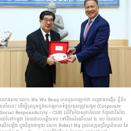
យោងតាម លោក Na Wu Beng បានគូសបញ្ជាក់ថា គម្រោងបង្កើត គ្លីនិក
ចល័តនេះ ដើម្បីចូលរួមក្នុងសកម្មភាពទំនួលខុសត្រូវសង្គម (Corporate
Social Responsibility - CSR) លើវិស័យសុខាភិបាល ក៏ដូចជាវិស័យ
អប់រំនៅកម្ពុជា ដែលជាការឆ្លើយតប ទៅនឹងសំណើរបស់ ឯ. ឧប ដែលបាន
លើកឡើង ក្នុងជំនួបជាមួយ លោក Robert Ng ប្រធានក្រុមប្រឹក្សាភិបាល នៃ