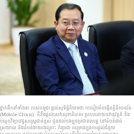
ថ្នាក់ដឹកនាំទាំង៣​ របស់កម្ពុជា ផ្តល់សុទិដ្ឋិនិយមថា ការរៀបចំបង្កើតគ្លីនិកចល័ត
(Mobile Clinic) គឺនឹងផ្តល់សេវាសុខាភិបាល ប្រកបដោយនវានុវត្តន៍ និង
បច្ចេកវិទ្យាវេជ្ជសាស្រ្តជាន់ខ្ពស់ ជូនដល់បងប្អូនប្រជាពលរដ្ឋ នៅតំបន់ដាច់
ស្រយាល និងតំបន់ងាយរងគ្រោះ ក៏ដូចជា គម្រោងក្នុងការផ្តល់ជំនួយ