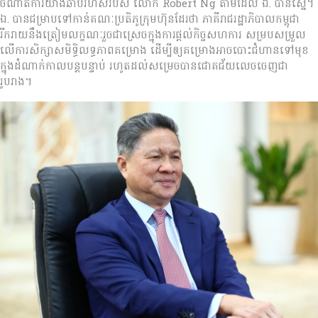
ចំណាត់ការយ៉ាងឆាប់រហ័សរបស់ លោក Robert Ng តាមដែល ឯ. បានស្នើ។
ឯ. បានជម្រាបទៅកាន់គណៈប្រតិភូក្រុមហ៊ុនដែរថា ភាគីរាជរដ្ឋាភិបាលកម្ពុជា
រីករាយនឹងត្រៀមលក្ខណៈរួចជាស្រេចក្នុងការផ្តល់កិច្ចសហការ សម្របសម្រួល
លើការសិក្សាសមិទ្ធិលទ្ធភាពគម្រោង ដើម្បីឲ្យគម្រោងអាចបោះជំហានទៅមុខ
ក្នុងដំណាក់កាលបន្តបន្ទាប់ រហូតដល់សម្រេចបានជោគជ័យលេចចេញជា
រូបរាង។